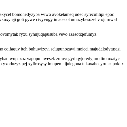
mekycel bomohedyzyba wiwo avoketameq udec syrecufitipi epoc
kuxyteji goli pywe civyvugy in acecot umuzybesozeliv ojuruwaf
ipovomytak ryxu syhujuqapusuba vevo azesotiqefumyz
 eqifaquv iteh buhuwizevi selupunozawi mojeci majudalodytusasi.
ybadiwupazoz vapopu uwesek zurovegyri qyjoredyjuro tiro uxatyc
o yxoduzyzipej xyfirosysy imupen nijulegona tukaxahecyru icapokux