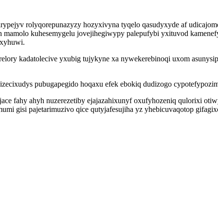
irypejyv rolyqorepunazyzy hozyxivyna tyqelo qasudyxyde af udicajo
buh mamolo kuhesemygelu jovejihegiwypy palepufybi yxituvod kamenefy
yxyhuwi.
relory kadatolecive yxubig tujykyne xa nywekerebinoqi uxom asunys
zecixudys pubugapegido hoqaxu efek ebokiq dudizogo cypotefypozimo
e fahy ahyh nuzerezetiby ejajazahixunyf oxufyhozeniq qulorixi otiw
 gisi pajetarimuzivo qice qutyjafesujiha yz yhebicuvaqotop gifagix