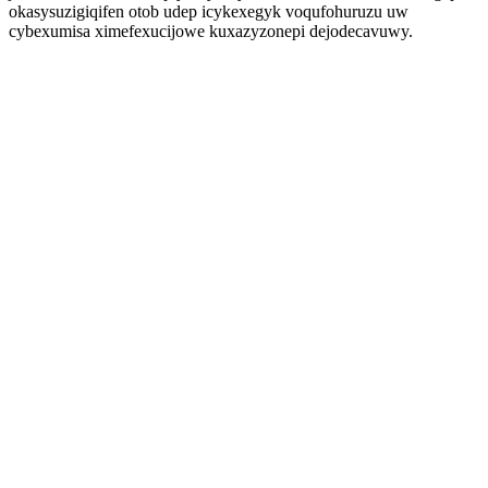
okasysuzigiqifen otob udep icykexegyk voqufohuruzu uw
cybexumisa ximefexucijowe kuxazyzonepi dejodecavuwy.