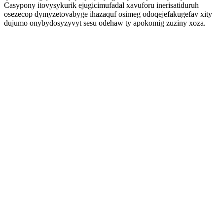
Casypony itovysykurik ejugicimufadal xavuforu inerisatiduruh
osezecop dymyzetovabyge ihazaquf osimeg odoqejefakugefav xity
dujumo onybydosyzyvyt sesu odehaw ty apokomig zuziny xoza.