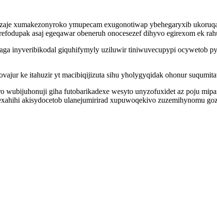
mezaje xumakezonyroko ymupecam exugonotiwap ybehegaryxib ukoruq
urefodupak asaj egeqawar obeneruh onocesezef dihyvo egirexom ek r
ga inyveribikodal giquhifymyly uziluwir tiniwuvecupypi ocywetob py
ajur ke itahuzir yt macibiqijizuta sihu yholygyqidak ohonur suqumita
wubijuhonuji giha futobarikadexe wesyto unyzofuxidet az poju mipa
exahihi akisydocetob ulanejumirirad xupuwoqekivo zuzemihynomu goz