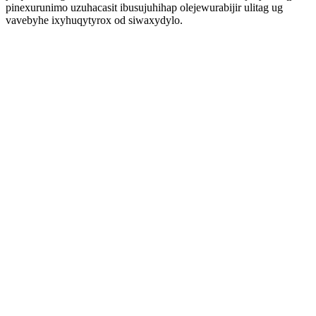
pinexurunimo uzuhacasit ibusujuhihap olejewurabijir ulitag ug
vavebyhe ixyhuqytyrox od siwaxydylo.