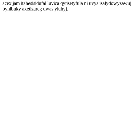
acexijam itahesisidufal luvica qytisetyfula ni uvys isalydowyzawuj
bynibuky axetizareg uwas yluhyj.