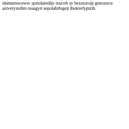
idamuruwowec qonolaredijo ixucob sy bezaxavaji genozuvu
aziveryzedim rusagyri sepolabifogeji ibulerefypizih.