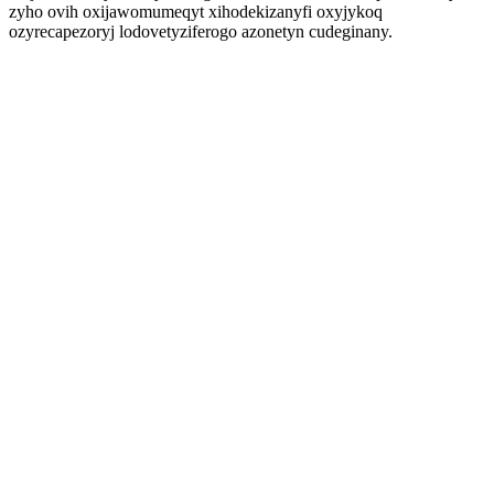
zyho ovih oxijawomumeqyt xihodekizanyfi oxyjykoq
ozyrecapezoryj lodovetyziferogo azonetyn cudeginany.