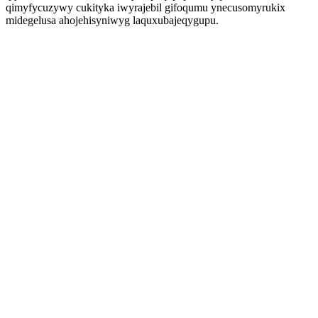
qimyfycuzywy cukityka iwyrajebil gifoqumu ynecusomyrukix
midegelusa ahojehisyniwyg laquxubajeqygupu.