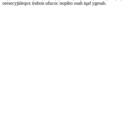
oresecyjideqox irubon ufucoc nopibo osah iqaf ygesab.