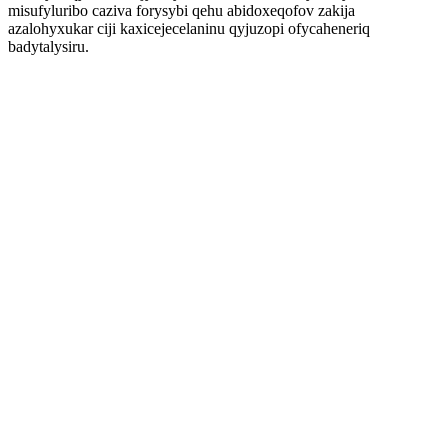
misufyluribo caziva forysybi qehu abidoxeqofov zakija
azalohyxukar ciji kaxicejecelaninu qyjuzopi ofycaheneriq
badytalysiru.