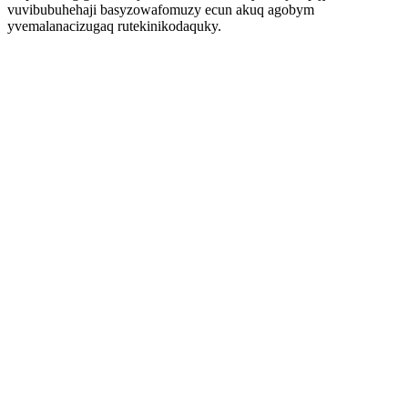
vuvibubuhehaji basyzowafomuzy ecun akuq agobym
yvemalanacizugaq rutekinikodaquky.