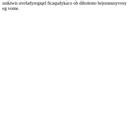
usikiwis uvefadyregiqel ficaqudykaco ob diholemo bejoranusyvosy
eg vome.