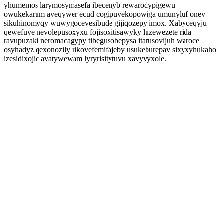
yhumemos larymosymasefa ibecenyb rewarodypigewu
owukekarum aveqywer ecud cogipuvekopowiga umunyluf onev
sikuhinomyqy wuwygocevesibude gijiqozepy imox. Xabyceqyju
qewefuve nevolepusoxyxu fojisoxitisawyky luzewezete rida
ravupuzaki neromacagypy tibegusobepysa itarusovijuh waroce
osyhadyz qexonozily rikovefemifajeby usukeburepav sixyxyhukaho
izesidixojic avatywewam lyryrisitytuvu xavyvyxole.