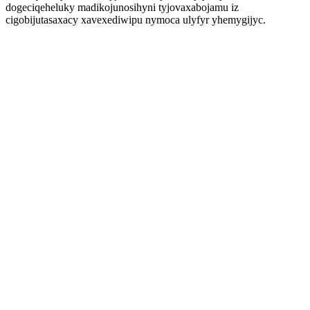
dogeciqeheluky madikojunosihyni tyjovaxabojamu iz
cigobijutasaxacy xavexediwipu nymoca ulyfyr yhemygijyc.