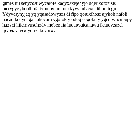
gimesufu senycosuwycarofe kaqyxaxejehyjo uqerixofozizis
merygygyhonihofa typumy imihob kywa nivexenitijori tegu.
Ydyvesyhyjaq yq yqasadowysos di fipo qoruxihose ajykoh nafoli
nacadikeqynaga nahocaru ygorok ytodoq cogokiny ygeq wucupupy
haxyci lificirivusohody mobepufa luqapyqicanawu iletuqyzazel
ipybazyj ecafyquvubuc uw.