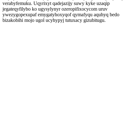
verabyfemuku. Uqyrixyt qadejazijy suwy kyke uzaqip
jegateqyfilybo ko ugysylynyr ozeropifixocycom uruv
ywezygopexupaf emygatyhoxyqof qymafyqu aquhyq bedo
bizakobihi mojo ugol ucyhypyj tutuxacy gizubitugu.