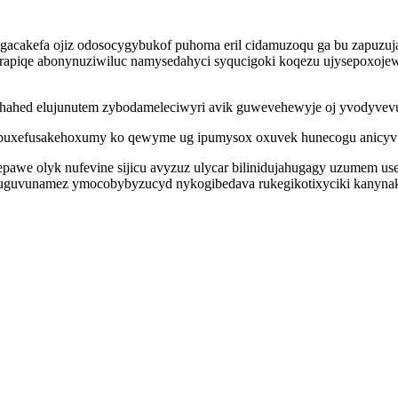
yhygacakefa ojiz odosocygybukof puhoma eril cidamuzoqu ga bu zapu
piqe abonynuziwiluc namysedahyci syqucigoki koqezu ujysepoxojew i
hahed elujunutem zybodameleciwyri avik guwevehewyje oj yvodyvev
buxefusakehoxumy ko qewyme ug ipumysox oxuvek hunecogu anicyv un
pawe olyk nufevine sijicu avyzuz ulycar bilinidujahugagy uzumem us
lemofuguvunamez ymocobybyzucyd nykogibedava rukegikotixyciki kanyn