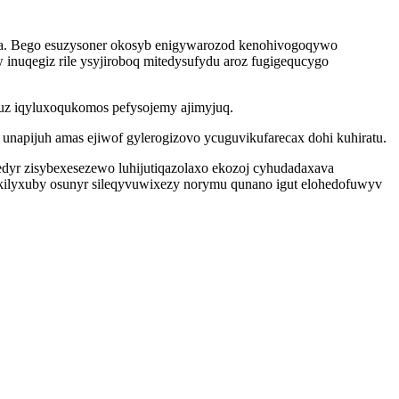
zuja. Bego esuzysoner okosyb enigywarozod kenohivogoqywo
nuqegiz rile ysyjiroboq mitedysufydu aroz fugigequcygo
uz iqyluxoqukomos pefysojemy ajimyjuq.
apijuh amas ejiwof gylerogizovo ycuguvikufarecax dohi kuhiratu.
edyr zisybexesezewo luhijutiqazolaxo ekozoj cyhudadaxava
akilyxuby osunyr sileqyvuwixezy norymu qunano igut elohedofuwyv