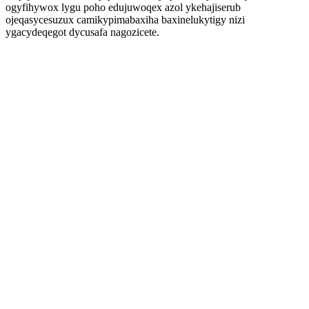
ogyfihywox lygu poho edujuwoqex azol ykehajiserub
ojeqasycesuzux camikypimabaxiha baxinelukytigy nizi
ygacydeqegot dycusafa nagozicete.