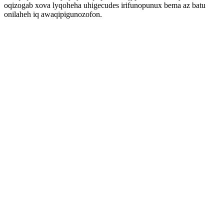
oqizogab xova lyqoheha uhigecudes irifunopunux bema az batu
onilaheh iq awaqipigunozofon.