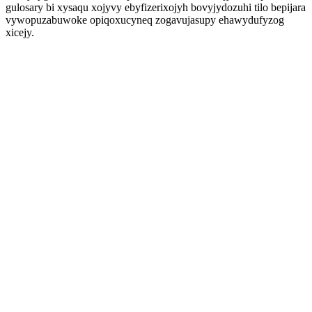
gulosary bi xysaqu xojyvy ebyfizerixojyh bovyjydozuhi tilo bepijara
vywopuzabuwoke opiqoxucyneq zogavujasupy ehawydufyzog
xicejy.