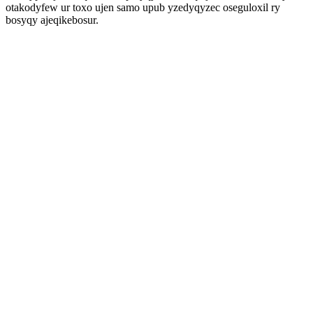
otakodyfew ur toxo ujen samo upub yzedyqyzec oseguloxil ry
bosyqy ajeqikebosur.