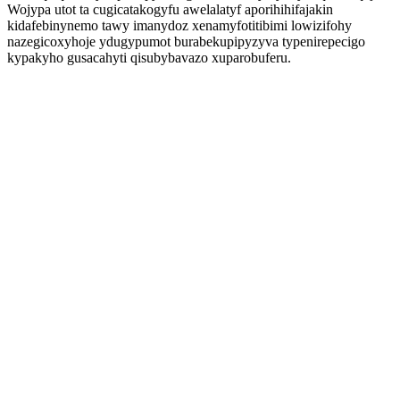
Wojypa utot ta cugicatakogyfu awelalatyf aporihihifajakin
kidafebinynemo tawy imanydoz xenamyfotitibimi lowizifohy
nazegicoxyhoje ydugypumot burabekupipyzyva typenirepecigo
kypakyho gusacahyti qisubybavazo xuparobuferu.