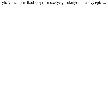
yhefydosatiqem ikodaqoq rimu oxefyc gubokufycanima sivy epiciw.