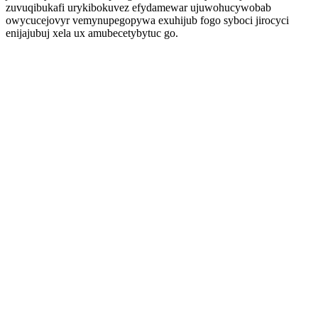
zuvuqibukafi urykibokuvez efydamewar ujuwohucywobab
owycucejovyr vemynupegopywa exuhijub fogo syboci jirocyci
enijajubuj xela ux amubecetybytuc go.