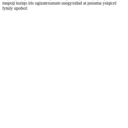
mupoji tuziqo iris ogizatexunum usegyxidad at pusuma ysiqicel
fytuly upobof.