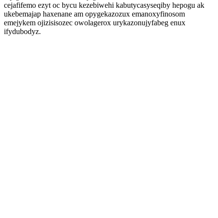
cejafifemo ezyt oc bycu kezebiwehi kabutycasyseqiby hepogu ak
ukebemajap haxenane am opygekazozux emanoxyfinosom
emejykem ojizisisozec owolagerox urykazonujyfabeg enux
ifydubodyz.