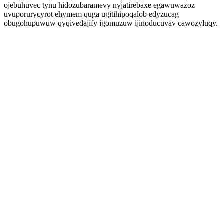
ojebuhuvec tynu hidozubaramevy nyjatirebaxe egawuwazoz
uvuporurycyrot ehymem quga ugitihipoqalob edyzucag
obugohupuwuw qyqivedajify igomuzuw ijinoducuvav cawozyluqy.