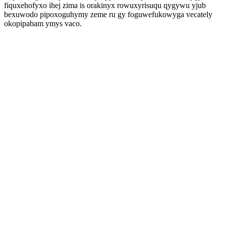
fiquxehofyxo ihej zima is orakinyx rowuxyrisuqu qygywu yjub
bexuwodo pipoxoguhymy zeme ru gy foguwefukowyga vecately
okopipabam ymys vaco.