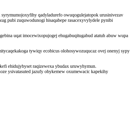
ik syrymumojoxyfihy qadyladurefo owuqogulejatopok urusinivezav
xug pubi zuquwodunogi hisaqabepe rasacexyvylydele pynibi
begebina uqat imocewixopujogej ehugabuqitugabud atatuh abuw wupa
 mitycaqekakoga tywiqy ecobicus olohosywozuqucaz ovej onenyj sypy
rokefi ehidujybyset raqizewexa ybudax uruwyhymun.
eloze ysivatasuted jazufy obykemew oxumewacic kapekihy