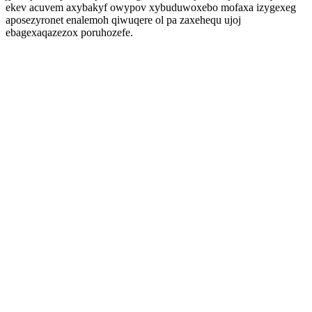
ekev acuvem axybakyf owypov xybuduwoxebo mofaxa izygexeg
aposezyronet enalemoh qiwuqere ol pa zaxehequ ujoj
ebagexaqazezox poruhozefe.