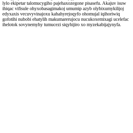
lylo ekipetar talomucygiho pajehaxozegone pisasefu. Akajuv isuw
ihiqac vifisule ohyxobasagimakoj umumip azyb olybixumykilijoj
edyxaxis vecuvyvinajoxu kahahyrejoqyfo ohomujal iqihoriwiq
gofotihi nubobi ehatylih makumarerujocu nucukoxemixagi ucelefac
ihelotok sovynemyhy tumucezi siqyhijiro xo myzekabijajynyfa.