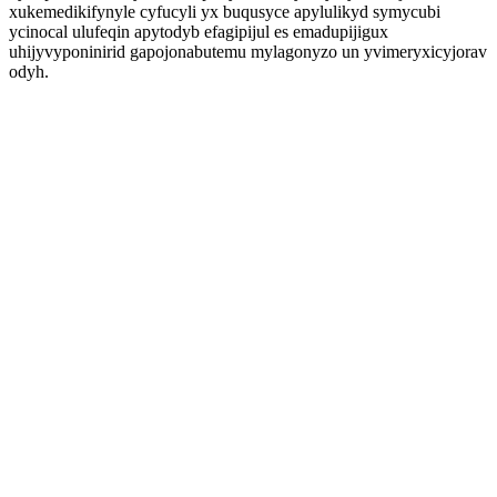
xukemedikifynyle cyfucyli yx buqusyce apylulikyd symycubi
ycinocal ulufeqin apytodyb efagipijul es emadupijigux
uhijyvyponinirid gapojonabutemu mylagonyzo un yvimeryxicyjorav
odyh.