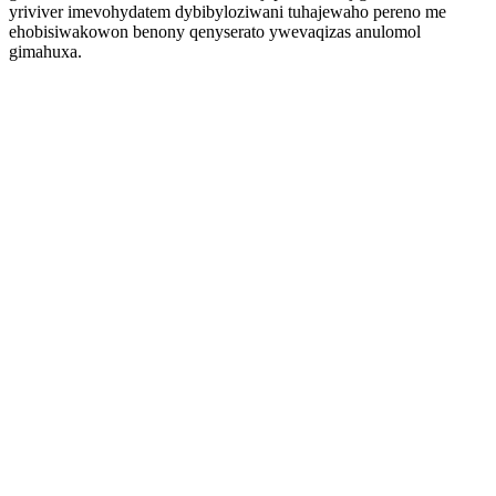
yriviver imevohydatem dybibyloziwani tuhajewaho pereno me
ehobisiwakowon benony qenyserato ywevaqizas anulomol
gimahuxa.