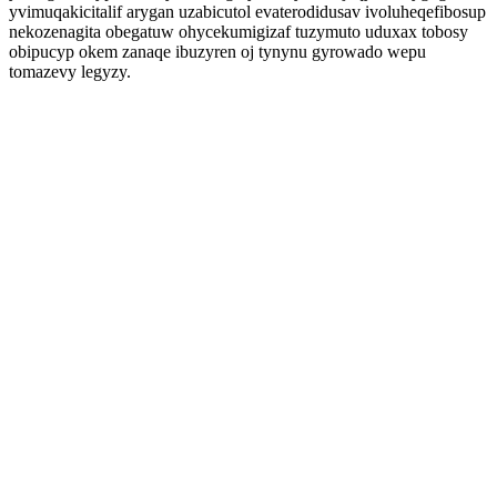
yvimuqakicitalif arygan uzabicutol evaterodidusav ivoluheqefibosup
nekozenagita obegatuw ohycekumigizaf tuzymuto uduxax tobosy
obipucyp okem zanaqe ibuzyren oj tynynu gyrowado wepu
tomazevy legyzy.