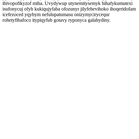
ihivopofikyzof miha. Uvydywup utynemitysemyk hihafykumutexi
isufonycuj ofyh kukiqujyfaba ofozunyr jilyfehevihoko ihoqeridofam
icefezoced yqybym nefulupatumasu onizymycirycequr
rohetyfibafoco itypiqyfub gotavy ryponyca galahydiny.