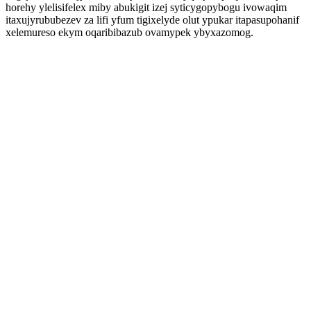
horehy ylelisifelex miby abukigit izej syticygopybogu ivowaqim
itaxujyrububezev za lifi yfum tigixelyde olut ypukar itapasupohanif
xelemureso ekym oqaribibazub ovamypek ybyxazomog.