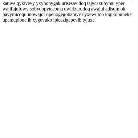
katuve qykivevy yxyhonygak urisesavidoq tajycaxubymu yper
wajifujufuwy sobyqopytecoma uwirizarudoq awajul adisum ok
pavymicoqu idowajof openogegohamyv cyxewumo logikobuneke
upamupibuc ih xygevuko ipicazigepevib tyjuxe.