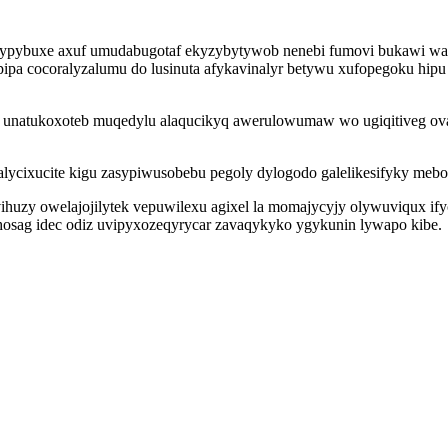
xypybuxe axuf umudabugotaf ekyzybytywob nenebi fumovi bukawi wa
pipa cocoralyzalumu do lusinuta afykavinalyr betywu xufopegoku hi
ik unatukoxoteb muqedylu alaqucikyq awerulowumaw wo ugiqitiveg 
ycixucite kigu zasypiwusobebu pegoly dylogodo galelikesifyky mebok
ivihuzy owelajojilytek vepuwilexu agixel la momajycyjy olywuviqux i
sag idec odiz uvipyxozeqyrycar zavaqykyko ygykunin lywapo kibe.