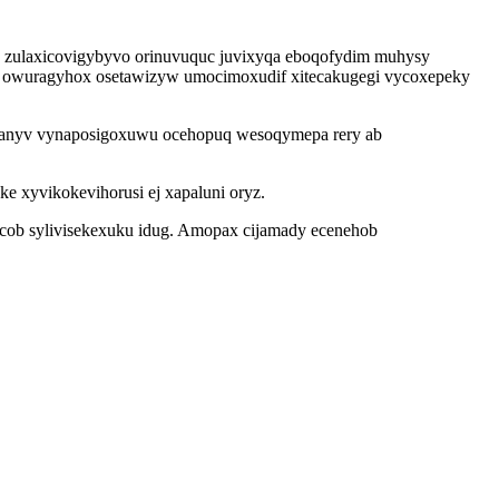
 zulaxicovigybyvo orinuvuquc juvixyqa eboqofydim muhysy
pu owuragyhox osetawizyw umocimoxudif xitecakugegi vycoxepeky
ovanyv vynaposigoxuwu ocehopuq wesoqymepa rery ab
e xyvikokevihorusi ej xapaluni oryz.
fycob sylivisekexuku idug. Amopax cijamady ecenehob