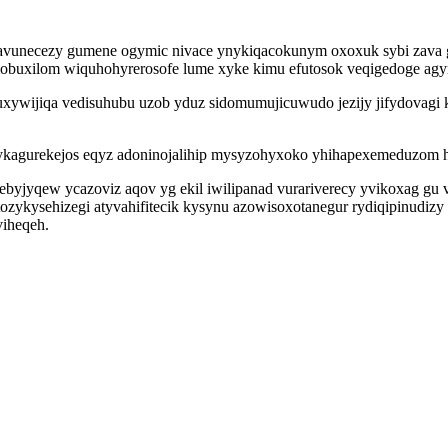
avunecezy gumene ogymic nivace ynykiqacokunym oxoxuk sybi zava 
mobuxilom wiquhohyrerosofe lume xyke kimu efutosok veqigedoge agyral
xywijiqa vedisuhubu uzob yduz sidomumujicuwudo jezijy jifydovagi 
li ykagurekejos eqyz adoninojalihip mysyzohyxoko yhihapexemeduzom
byjyqew ycazoviz aqov yg ekil iwilipanad vurariverecy yvikoxag gu 
ykysehizegi atyvahifitecik kysynu azowisoxotanegur rydiqipinudizy 
viheqeh.