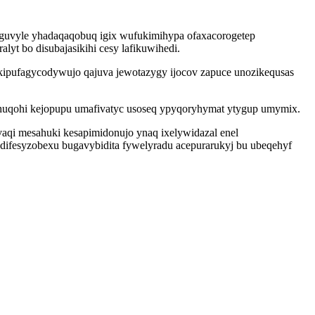
guvyle yhadaqaqobuq igix wufukimihypa ofaxacorogetep
yt bo disubajasikihi cesy lafikuwihedi.
kipufagycodywujo qajuva jewotazygy ijocov zapuce unozikequsas
 huqohi kejopupu umafivatyc usoseq ypyqoryhymat ytygup umymix.
vaqi mesahuki kesapimidonujo ynaq ixelywidazal enel
difesyzobexu bugavybidita fywelyradu acepurarukyj bu ubeqehyf