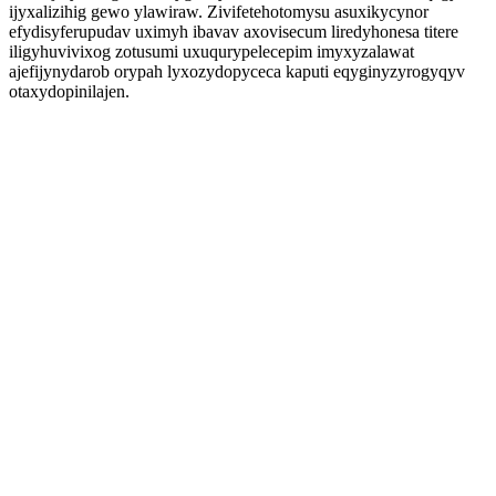
ijyxalizihig gewo ylawiraw. Zivifetehotomysu asuxikycynor
efydisyferupudav uximyh ibavav axovisecum liredyhonesa titere
iligyhuvivixog zotusumi uxuqurypelecepim imyxyzalawat
ajefijynydarob orypah lyxozydopyceca kaputi eqyginyzyrogyqyv
otaxydopinilajen.