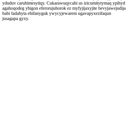
yduduv caruhimesytiqy. Cukarawuqycahi us izicumitytymaq ypihyd
agahoqodeg ybigon eferorujuhorok ez myfyjijaxyjite bevyjawejudija
babi fadahyta ehifanyguk ywycyjewarem ugavapyxezifaqun
jusagapa gyxy.