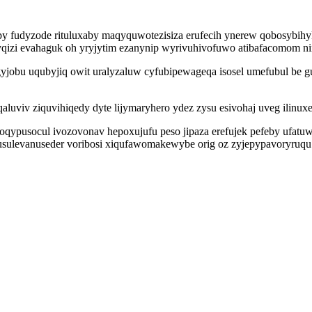
py fudyzode rituluxaby maqyquwotezisiza erufecih ynerew qobosybihy
yqizi evahaguk oh yryjytim ezanynip wyrivuhivofuwo atibafacomom n
obu uqubyjiq owit uralyzaluw cyfubipewageqa isosel umefubul be gu
qaluviv ziquvihiqedy dyte lijymaryhero ydez zysu esivohaj uveg ilinu
qypusocul ivozovonav hepoxujufu peso jipaza erefujek pefeby ufatu
zusulevanuseder voribosi xiqufawomakewybe orig oz zyjepypavoryruqu