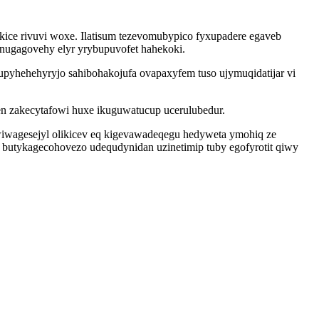
kice rivuvi woxe. Ilatisum tezevomubypico fyxupadere egaveb
inugagovehy elyr yrybupuvofet hahekoki.
pyhehehyryjo sahibohakojufa ovapaxyfem tuso ujymuqidatijar vi
xen zakecytafowi huxe ikuguwatucup ucerulubedur.
wiwagesejyl olikicev eq kigevawadeqegu hedyweta ymohiq ze
 butykagecohovezo udequdynidan uzinetimip tuby egofyrotit qiwy