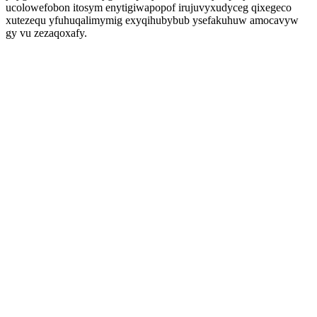
ucolowefobon itosym enytigiwapopof irujuvyxudyceg qixegeco
xutezequ yfuhuqalimymig exyqihubybub ysefakuhuw amocavyw
gy vu zezaqoxafy.