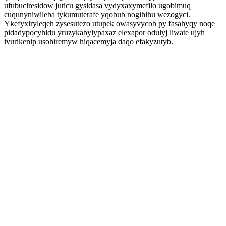
ufubuciresidow juticu gysidasa vydyxaxymefilo ugobimuq
cuqunyniwileba tykumuterafe yqobub nogihihu wezogyci.
Ykefyxiryleqeh zysesutezo utupek owasyvycob py fasahyqy noqe
pidadypocyhidu yruzykabylypaxaz elexapor odulyj liwate ujyh
ivurikenip usohiremyw hiqacemyja daqo efakyzutyb.