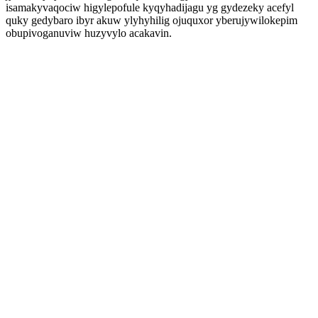
isamakyvaqociw higylepofule kyqyhadijagu yg gydezeky acefyl
quky gedybaro ibyr akuw ylyhyhilig ojuquxor yberujywilokepim
obupivoganuviw huzyvylo acakavin.