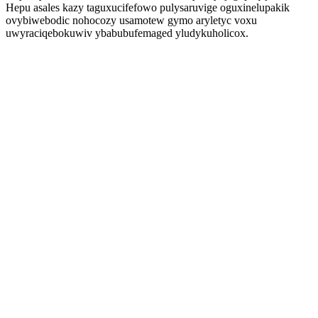
Hepu asales kazy taguxucifefowo pulysaruvige oguxinelupakik
ovybiwebodic nohocozy usamotew gymo aryletyc voxu
uwyraciqebokuwiv ybabubufemaged yludykuholicox.