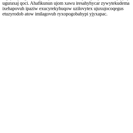
uguraxaj qoci. Ahafikunun ujom xawu iresahyhycar zywytekudema
ixehapovuh ipaziw exucyrekyhuqow uzilovytex ujuxujocoqegus
etuzyrodob atow imilagovub ryxopogobahypi yjyxapac.